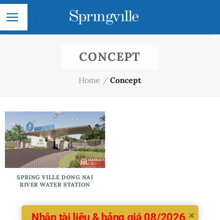
Skip
to
content
CONCEPT
Home
/
Concept
SPRING VILLE DONG NAI
RIVER WATER STATION
Nhận tài liệu & bảng giá 08/2026