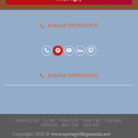
Alternative:
Hotline 0909262822
Hotline 0909262822
TRANG CHỦ
VỊ TRÍ
TIỆN ÍCH
THIẾT KẾ
GIÁ BÁN
TIẾN ĐỘ
BẢN TIN
LIÊN HỆ
Copyright 2026 ©
www.springvillegamuda.net
Mobile