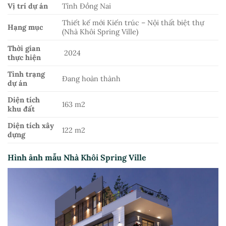
Vị trí dự án
Tỉnh Đồng Nai
Thiết kế mới Kiến trúc – Nội thất biệt thự
Hạng mục
(Nhà Khôi Spring Ville)
Thời gian
2024
thực hiện
Tình trạng
Đang hoàn thành
dự án
Diện tích
163 m2
khu đất
Diện tích xây
122 m2
dựng
Hình ảnh mẫu Nhà Khôi Spring Ville