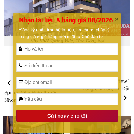
Nhận tài liệu & bảng giá 08/2026
Đăng ký nhận trọn bộ tài liệu, brochure, pháp lý, 
bảng giá & giỏ hàng mới nhất từ Chủ đầu tư.
Nhà Khôi Spring Ville, Tỉnh Đồng Nai
The Emerald Garden View l
Nhà phố Dịch vụ
Bảng Giá Bán, Ưu Đãi
Spring Ville Hiệp Phước,
11/2025
Nhơn Trạch
Alternative: