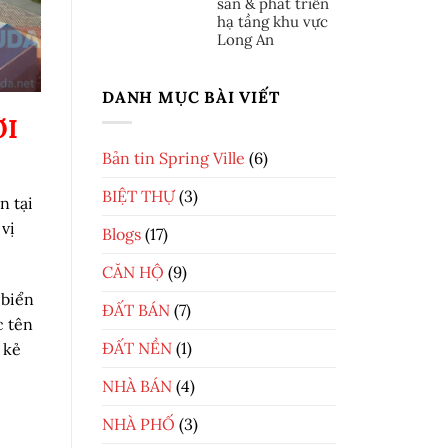
sản & phát triển
hạ tầng khu vực
Long An
DANH MỤC BÀI VIẾT
ỜI
Bản tin Spring Ville
(6)
BIỆT THỰ
(3)
n tại
vị
Blogs
(17)
CĂN HỘ
(9)
 biển
ĐẤT BÁN
(7)
c tên
ĐẤT NỀN
(1)
 kẻ
NHÀ BÁN
(4)
NHÀ PHỐ
(3)