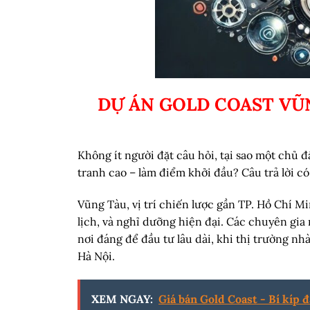
DỰ ÁN GOLD COAST VŨ
Không ít người đặt câu hỏi, tại sao một chủ 
tranh cao – làm điểm khởi đầu? Câu trả lời c
Vũng Tàu, vị trí chiến lược gần TP. Hồ Chí M
lịch, và nghỉ dưỡng hiện đại. Các chuyên gia
nơi đáng để đầu tư lâu dài, khi thị trường nh
Hà Nội.
XEM NGAY:
Giá bán Gold Coast - Bí kíp đ