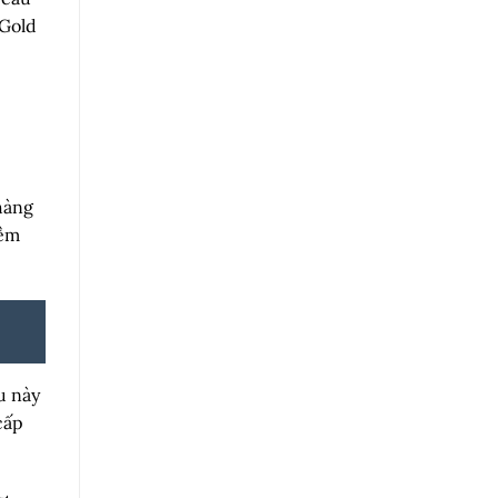
 Gold
hàng
iềm
u này
cấp