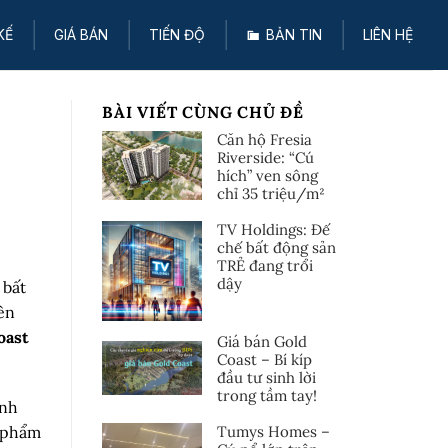
KẾ
GIÁ BÁN
TIẾN ĐỘ
BẢN TIN
LIÊN HỆ
BÀI VIẾT CÙNG CHỦ ĐỀ
Căn hộ Fresia
Riverside: “Cú
hích” ven sông
chỉ 35 triệu/m²
TV Holdings: Đế
chế bất động sản
TRẺ đang trổi
dậy
 bất
ên
oast
Giá bán Gold
Coast – Bí kíp
đầu tư sinh lời
trong tầm tay!
ình
Tumys Homes –
n phẩm