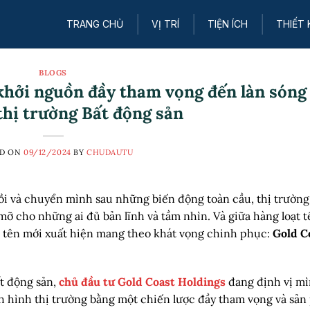
TRANG CHỦ
VỊ TRÍ
TIỆN ÍCH
THIẾT 
BLOGS
khởi nguồn đầy tham vọng đến làn sóng
thị trường Bất động sản
ED ON
09/12/2024
BY
CHUDAUTU
i và chuyển mình sau những biến động toàn cầu, thị trường
ỡ cho những ai đủ bản lĩnh và tầm nhìn. Và giữa hàng loạt t
ái tên mới xuất hiện mang theo khát vọng chinh phục:
Gold C
t động sản,
chủ đầu tư Gold Coast Holdings
đang định vị m
h hình thị trường bằng một chiến lược đầy tham vọng và sả