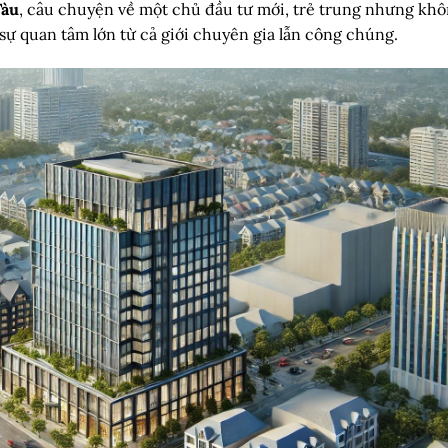
Tàu
, câu chuyện về một chủ đầu tư mới, trẻ trung nhưng kh
sự quan tâm lớn từ cả giới chuyên gia lẫn công chúng.