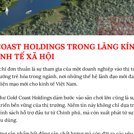
COAST HOLDINGS TRONG LĂNG KÍ
INH TẾ XÃ HỘI
chỉ đơn thuần là sự tham gia của một doanh nghiệp vào thị 
ướng trẻ hóa trong ngành, nơi những thế hệ lãnh đạo mới đ
diện mạo mới cho kinh tế Việt Nam.
như Gold Coast Holdings dám bước vào sân chơi lớn cũng là s
triển bền vững của thị trường. Niềm tin này không chỉ dựa t
ính sách hỗ trợ đầu tư từ Chính phủ, mà còn xuất phát từ sự
êu dùng.
ng sản phẩm bất động sản chất lượng mà còn đặt ra các yêu