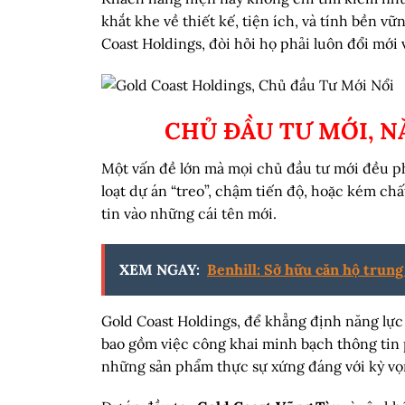
khắt khe về thiết kế, tiện ích, và tính bền vữ
Coast Holdings, đòi hỏi họ phải luôn đổi mới 
CHỦ ĐẦU TƯ MỚI, N
Một vấn đề lớn mà mọi chủ đầu tư mới đều ph
loạt dự án “treo”, chậm tiến độ, hoặc kém ch
tin vào những cái tên mới.
XEM NGAY:
Benhill: Sở hữu căn hộ trung 
Gold Coast Holdings, để khẳng định năng lực
bao gồm việc công khai minh bạch thông tin p
những sản phẩm thực sự xứng đáng với kỳ vọ