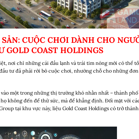
 SẢN: CUỘC CHƠI DÀNH CHO NGƯ
Ư GOLD COAST HOLDINGS
ệt, nơi chỉ những cái đầu lạnh và trái tim nóng mới có thể tồ
 đầu tư đã phải rời bỏ cuộc chơi, nhường chỗ cho những đơn 
ng vào một trong những thị trường khó nhằn nhất – thành phố
 họ không đến để thử sức, mà để khẳng định. Đối mặt với cá
roup tại khu vực này, liệu Gold Coast Holdings có trở thành