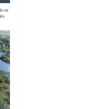
ầu tư
iệu