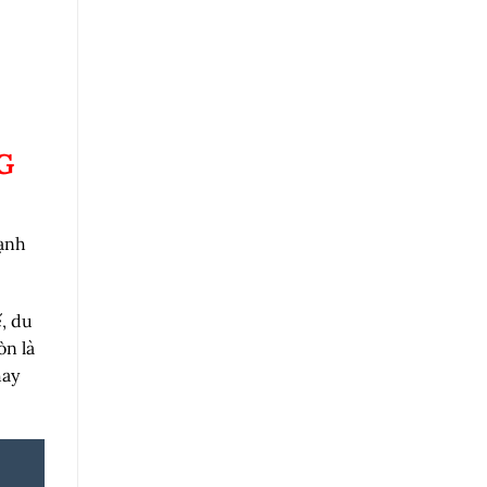
G
cạnh
, du
òn là
hay