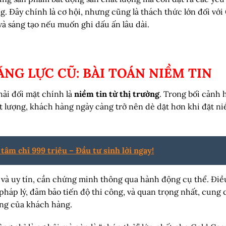
ng. Đây chính là cơ hội, nhưng cũng là thách thức lớn đối với
và sáng tạo nếu muốn ghi dấu ấn lâu dài.
ĂNG LỰC CŨ: BÀI TOÁN NIỀM TIN
ải đối mặt chính là
niềm tin từ thị trường
. Trong bối cảnh 
ất lượng, khách hàng ngày càng trở nên dè dặt hơn khi đặt n
tâm chỉ 999 triệu – Đầu tư sinh lời ngay!
 và uy tín, cần chứng minh thông qua hành động cụ thể. Điề
háp lý, đảm bảo tiến độ thi công, và quan trọng nhất, cung 
ng của khách hàng.