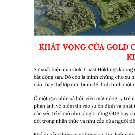
KHÁT VỌNG CỦA GOLD 
K
Sự xuất hiện của Gold Coast Holdings không 
bất động sản. Đó còn là minh chứng cho xu h
dần thay thế lớp cựu binh để định hình một 
Ở một góc nhìn xã hội, việc một công ty trẻ 
phản ánh về niềm tin vào sự ổn định và phát 
các yếu tố vĩ mô như tăng trưởng GDP hay ch
đổi trong nhận thức và nhu cầu của người ti
Khách hàng hiện nay không chỉ tìm kiếm nhữ