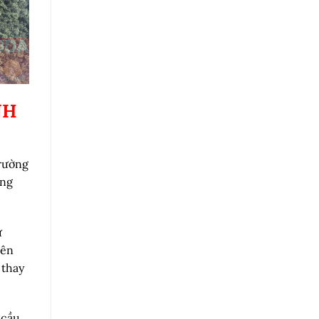
NH
trường
ang
ự
rên
 thay
 cầu