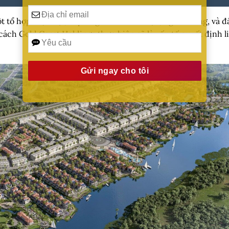
 tổ hợp hiện đại, đáp ứng nhu cầu ở thực, nghỉ dưỡng, và đ
cách Gold Coast Holdings thực hiện sẽ là yếu tố quyết định l
Alternative: