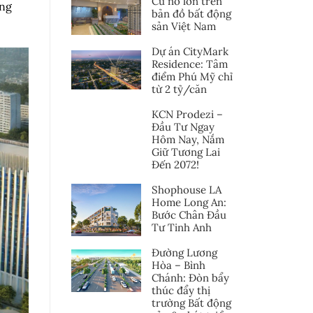
Cú nổ lớn trên
ông
bản đồ bất động
sản Việt Nam
Dự án CityMark
Residence: Tâm
điểm Phú Mỹ chỉ
từ 2 tỷ/căn
KCN Prodezi –
Đầu Tư Ngay
Hôm Nay, Nắm
Giữ Tương Lai
Đến 2072!
Shophouse LA
Home Long An:
Bước Chân Đầu
Tư Tinh Anh
Đường Lương
Hòa – Bình
Chánh: Đòn bẩy
thúc đẩy thị
trường Bất động